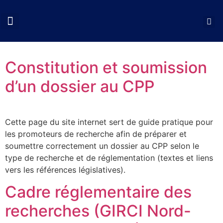
QUI SOMMES NOUS?
COLLOQUES CNCP
NOS ACTIONS
DOCUMENTS UTILES
Constitution et soumission
d’un dossier au CPP
Cette page du site internet sert de guide pratique pour
les promoteurs de recherche afin de préparer et
soumettre correctement un dossier au CPP selon le
type de recherche et de réglementation (textes et liens
vers les références législatives).
Cadre réglementaire des
recherches (GIRCI Nord-