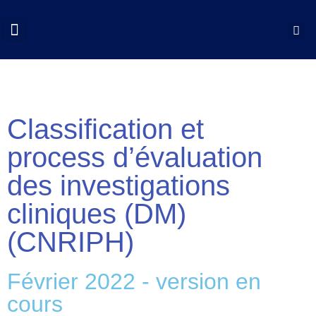
QUI SOMMES NOUS?
COLLOQUES CNCP
NOS ACTIONS
DOCUMENTS UTILES
Classification et
process d’évaluation
des investigations
cliniques (DM)
(CNRIPH)
Février 2022 - version en
cours