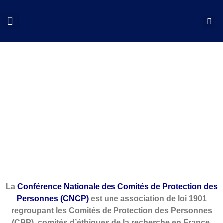
QUI SOMMES NOUS?
COLLOQUES CNCP
NOS ACTIONS
DOCUMENTS UTILES
La
Conférence Nationale des Comités de Protection des
Personnes (CNCP)
est une association de loi 1901
regroupant les Comités de Protection des Personnes
(CPP), comités d’éthiques de la recherche en France.