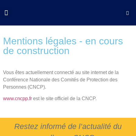
QUI SOMMES NOUS?
COLLOQUES CNCP
NOS ACTIONS
DOCUMENTS UTILES
Mentions légales - en cours
de construction
Vous êtes actuellement connecté au site internet de la
Conférence Nationale des Comités de Protection des
Personnes (CNCP).
www.cncpp.fr
est le site officiel de la CNCP.
Restez informé de l’actualité du