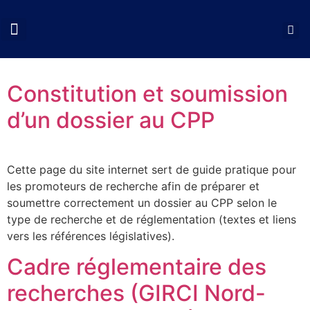
QUI SOMMES NOUS?
COLLOQUES CNCP
NOS ACTIONS
DOCUMENTS UTILES
Constitution et soumission
d’un dossier au CPP
Cette page du site internet sert de guide pratique pour
les promoteurs de recherche afin de préparer et
soumettre correctement un dossier au CPP selon le
type de recherche et de réglementation (textes et liens
vers les références législatives).
Cadre réglementaire des
recherches (GIRCI Nord-