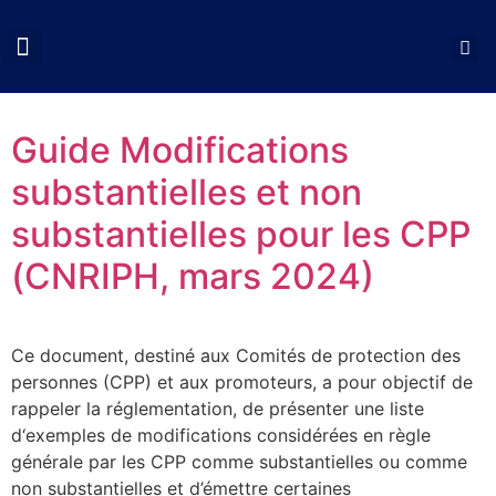
QUI SOMMES NOUS?
COLLOQUES CNCP
NOS ACTIONS
DOCUMENTS UTILES
Guide Modifications
substantielles et non
substantielles pour les CPP
(CNRIPH, mars 2024)
Ce document, destiné aux Comités de protection des
personnes (CPP) et aux promoteurs, a pour objectif de
rappeler la réglementation, de présenter une liste
d‘exemples de modifications considérées en règle
générale par les CPP comme substantielles ou comme
non substantielles et d’émettre certaines