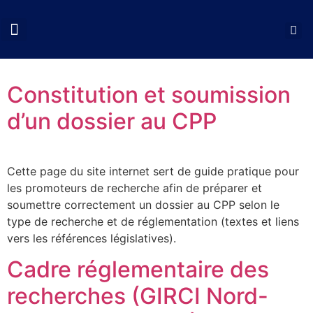
QUI SOMMES NOUS?
COLLOQUES CNCP
NOS ACTIONS
DOCUMENTS UTILES
Constitution et soumission
d’un dossier au CPP
Cette page du site internet sert de guide pratique pour
les promoteurs de recherche afin de préparer et
soumettre correctement un dossier au CPP selon le
type de recherche et de réglementation (textes et liens
vers les références législatives).
Cadre réglementaire des
recherches (GIRCI Nord-