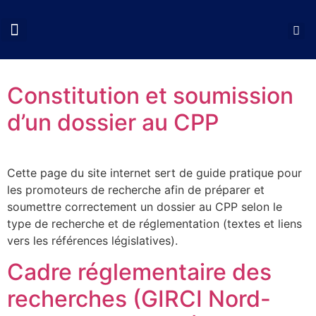
QUI SOMMES NOUS?
COLLOQUES CNCP
NOS ACTIONS
DOCUMENTS UTILES
Constitution et soumission
d’un dossier au CPP
Cette page du site internet sert de guide pratique pour
les promoteurs de recherche afin de préparer et
soumettre correctement un dossier au CPP selon le
type de recherche et de réglementation (textes et liens
vers les références législatives).
Cadre réglementaire des
recherches (GIRCI Nord-