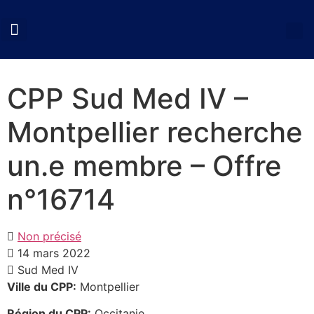
QUI SOMMES NOUS?
COLLOQUES CNCP
NOS ACTIONS
DOCUMENTS UTILES
CPP Sud Med IV –
Montpellier recherche
un.e membre – Offre
n°16714
Non précisé
14 mars 2022
Sud Med IV
Ville du CPP:
Montpellier
Région du CPP:
Occitanie