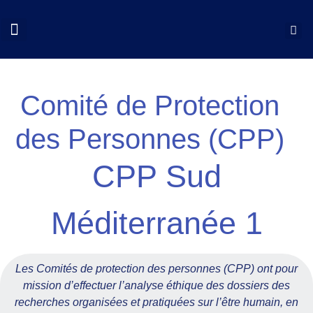
QUI SOMMES NOUS?
COLLOQUES CNCP
NOS ACTIONS
DOCUMENTS UTILES
Comité de Protection
des Personnes (CPP)
CPP Sud
Méditerranée 1
Les Comités de protection des personnes (CPP) ont pour
mission d’effectuer l’analyse éthique des dossiers des
recherches organisées et pratiquées sur l’être humain, en