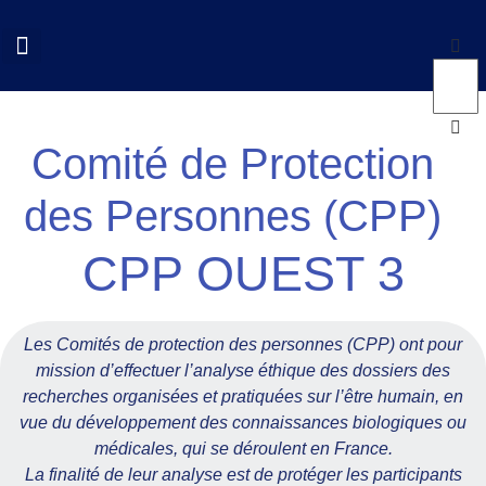
QUI SOMMES NOUS?
COLLOQUES CNCP
NOS ACTIONS
DOCUMENTS UTILES
Comité de Protection
des Personnes (CPP)
CPP OUEST 3
Les Comités de protection des personnes (CPP) ont pour
mission d’effectuer l’analyse éthique des dossiers des
recherches organisées et pratiquées sur l’être humain, en
vue du développement des connaissances biologiques ou
médicales, qui se déroulent en France.
La finalité de leur analyse est de protéger les participants