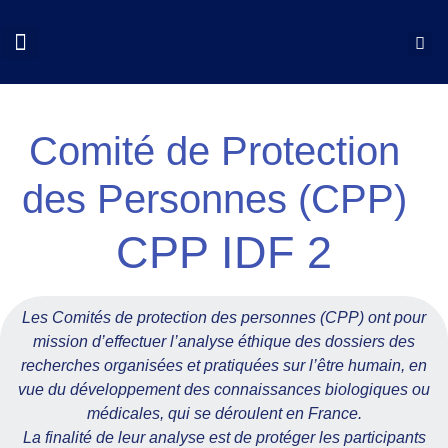
QUI SOMMES NOUS?
COLLOQUES CNCP
NOS ACTIONS
DOCUMENTS UTILES
Comité de Protection
des Personnes (CPP)
CPP IDF 2
Les Comités de protection des personnes (CPP) ont pour
mission d’effectuer l’analyse éthique des dossiers des
recherches organisées et pratiquées sur l’être humain, en
vue du développement des connaissances biologiques ou
médicales, qui se déroulent en France.
La finalité de leur analyse est de protéger les participants