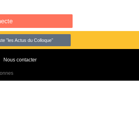
ecte
liste "les Actus du Colloque"
Nous contacter
sonnes