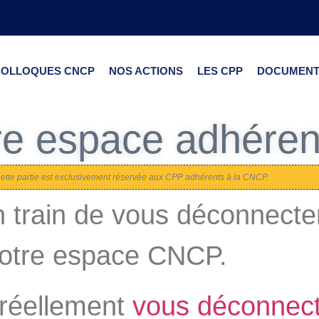
COLLOQUES CNCP
NOS ACTIONS
LES CPP
DOCUMENT
re espace adhéren
ette partie est exclusivement réservée aux CPP adhérents à la CNCP.
 train de vous déconnecte
votre espace CNCP.
 réellement
vous déconnec