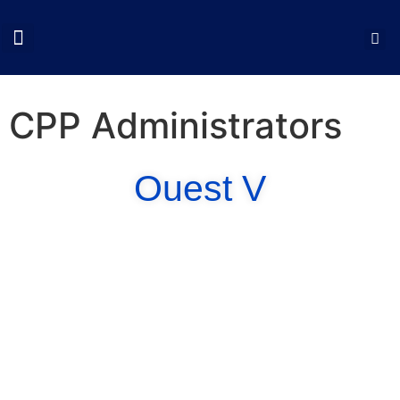
QUI SOMMES NOUS?
COLLOQUES CNCP
NOS ACTIONS
DOCUMENTS UTILES
CPP Administrators
Ouest V