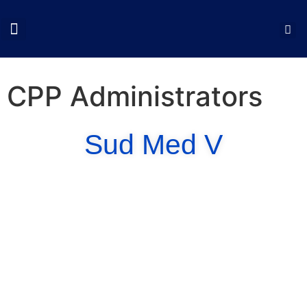
QUI SOMMES NOUS?
COLLOQUES CNCP
NOS ACTIONS
DOCUMENTS UTILES
CPP Administrators
Sud Med V