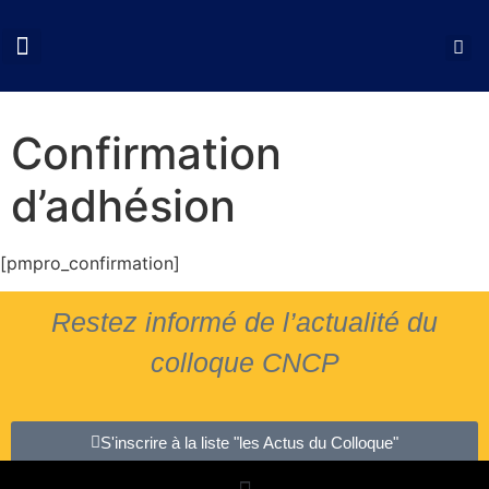
QUI SOMMES NOUS?
COLLOQUES CNCP
NOS ACTIONS
DOCUMENTS UTILES
Confirmation
d’adhésion
[pmpro_confirmation]
Restez informé de l’actualité du
colloque CNCP
S'inscrire à la liste "les Actus du Colloque"