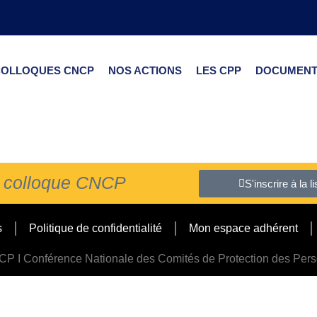
COLLOQUES CNCP
NOS ACTIONS
LES CPP
DOCUMENT
du colloque CNCP
S'inscrire à la 
s
Politique de confidentialité
Mon espace adhérent
P I Conférence Nationale des Comités de Protection des Per