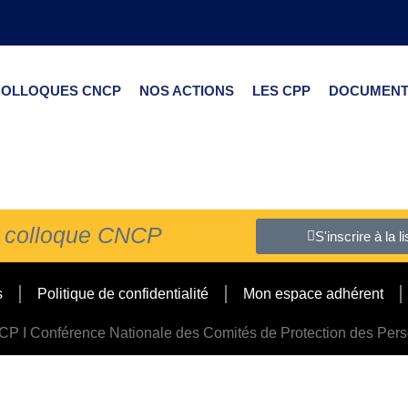
COLLOQUES CNCP
NOS ACTIONS
LES CPP
DOCUMENT
du colloque CNCP
S'inscrire à la 
s
Politique de confidentialité
Mon espace adhérent
P I Conférence Nationale des Comités de Protection des Per